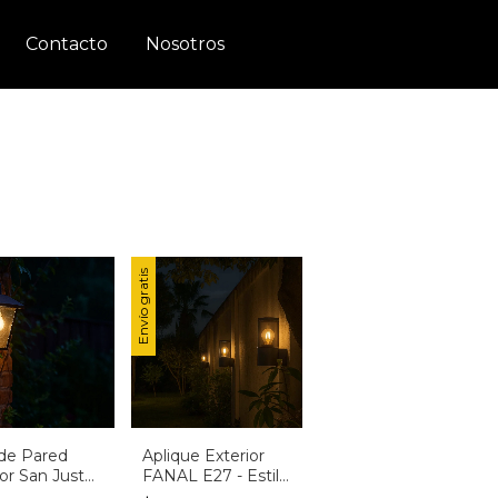
Contacto
Nosotros
Envío gratis
 de Pared
Aplique Exterior
ior San Justo
FANAL E27 - Estilo
02 | 1 Luz
Clásico con