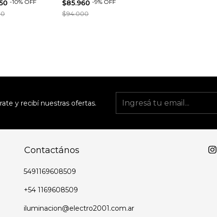
-
10
%
OFF
-
9
%
OFF
950
$85.960
 Color Negro
Estructura Negra y
00
$94.000
Acrílico
rate y recibí nuestras ofertas.
Contactános
5491169608509
+54 1169608509
iluminacion@electro2001.com.ar