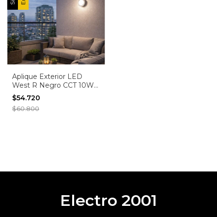
Aplique Exterior LED
West R Negro CCT 10W -
Luz Regulable Cálida,
$54.720
Neutra y Fría para Pared y
$60.800
techo
Electro 2001