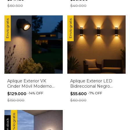
Moderno para Pared y
Policarbonato | IP para
$60.500
$40.000
techo Exterior
Exterior
Envío gratis
Envío gratis
Aplique Exterior VK
Aplique Exterior LED
Cinder Móvil Moderno
Bidireccional Negro
para Pared o Techo IP54
Candil Mao 2 Luz
-
14
%
OFF
-
7
%
OFF
$129.000
$55.600
Negro
Aluminio
$150.000
$60.000
Envío gratis
Sin stock