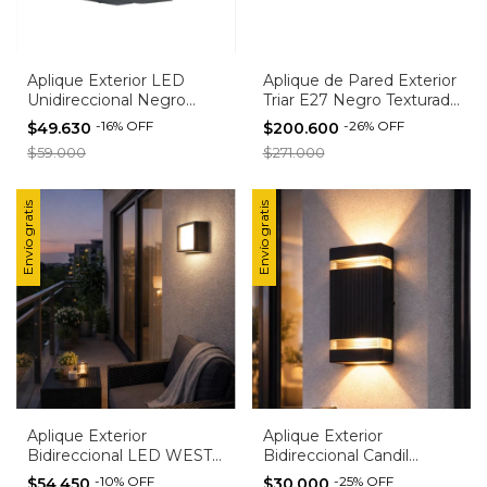
Aplique Exterior LED
Aplique de Pared Exterior
Unidireccional Negro
Triar E27 Negro Texturado
Candil Mao I Aluminio
Bidireccional
-
16
%
OFF
-
26
%
OFF
$49.630
$200.600
$59.000
$271.000
Envío gratis
Envío gratis
Aplique Exterior
Aplique Exterior
Bidireccional LED WEST
Bidireccional Candil
VDNG Negro - Diseño
MARO 2 Negro |
-
10
%
OFF
-
25
%
OFF
$54.450
$30.000